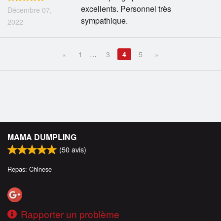
excellents. Personnel très
Décembre 07,
sympathique.
2022
«
1
…
3
4
5
»
MAMA DUMPLING
(
50
avis)
Repas: Chinese
Rapporter un problème