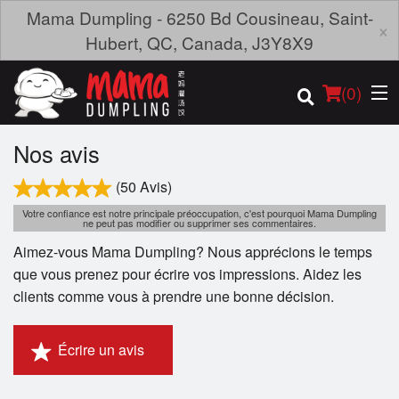
Mama Dumpling - 6250 Bd Cousineau, Saint-
×
Hubert, QC, Canada, J3Y8X9
(
0
)
Nos avis
(50 Avis)
Commander en ligne
Votre confiance est notre principale préoccupation, c'est pourquoi Mama Dumpling
ne peut pas modifier ou supprimer ses commentaires.
Aimez-vous Mama Dumpling? Nous apprécions le temps
Emplacement
que vous prenez pour écrire vos impressions. Aidez les
clients comme vous à prendre une bonne décision.
Français
Connection
Écrire un avis
Inscription