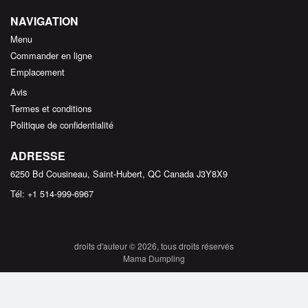
NAVIGATION
Menu
Commander en ligne
Emplacement
Avis
Termes et conditions
Politique de confidentialité
ADRESSE
6250 Bd Cousineau, Saint-Hubert, QC
Canada
J3Y8X9
Tél:
+1 514-999-6967
droits d'auteur © 2026, tous droits réservés
Mama Dumpling
This site is protected by reCAPTCHA and the Google
Privacy Policy
and
Terms of Service
apply.