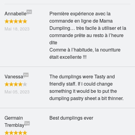
Panier (0)
Annabelle
Première expérience avec la
commande en ligne de Mama
Dumpling… très facile à utiliser et la
Mai 18, 2023
Rechercher
commande prête au resto à l’heure
dite
Comme à l’habitude, la nourriture
était excellente !!!
Vanessa
The dumplings were Tasty and
friendly staff. If i could change
something it would be to put the
Mai 05, 2023
dumpling pastry sheet a bit thinner.
Germain
Best dumplings ever
Tremblay