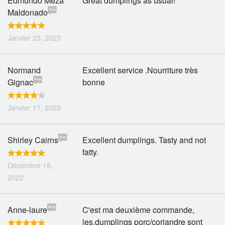
Edmundo Meza
Great dumplings as usual!
Maldonado
Janvier 23, 2023
Normand
Excellent service .Nourriture très
Gignac
bonne
Janvier 17, 2023
Shirley Cairns
Excellent dumplings. Tasty and not
fatty.
Décembre 18,
2022
Anne-laure
C'est ma deuxième commande,
les.dumplings porc/coriandre sont