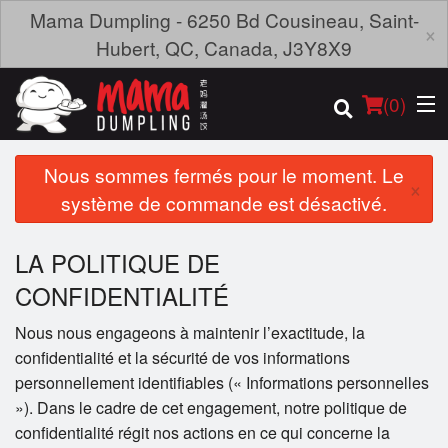
Mama Dumpling - 6250 Bd Cousineau, Saint-
×
Hubert, QC, Canada, J3Y8X9
(
0
)
Nous sommes fermés pour le moment. Le
×
système de commande est désactivé.
Commander en ligne
LA POLITIQUE DE
Emplacement
CONFIDENTIALITÉ
Nous nous engageons à maintenir l’exactitude, la
Français
confidentialité et la sécurité de vos informations
Connection
personnellement identifiables (« Informations personnelles
»). Dans le cadre de cet engagement, notre politique de
Inscription
confidentialité régit nos actions en ce qui concerne la