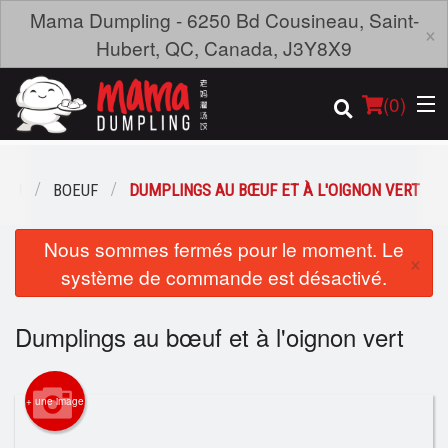
Mama Dumpling - 6250 Bd Cousineau, Saint-
×
Hubert, QC, Canada, J3Y8X9
(
0
)
ENU
BOEUF
DUMPLINGS AU BŒUF ET À L'OIGNON VERT
Commander en ligne
Nous sommes fermés pour le moment. Le
×
système de commande est désactivé.
Emplacement
Dumplings au bœuf et à l'oignon vert
Français
Connection
+ une image
Inscription