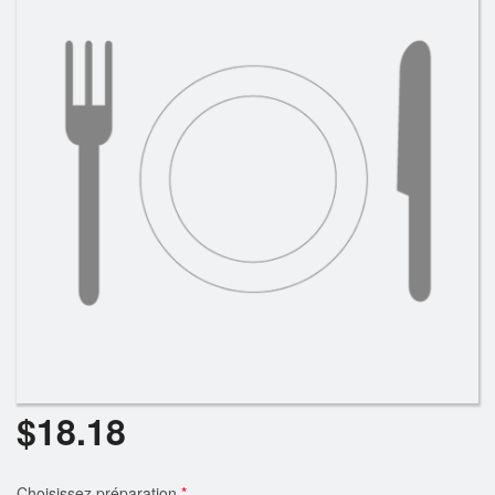
Panier (0)
Rechercher
$
18.18
Choisissez préparation
*