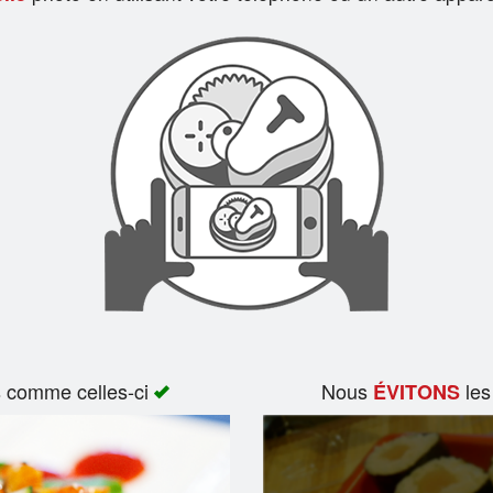
s comme celles-ci
Nous
les
ÉVITONS