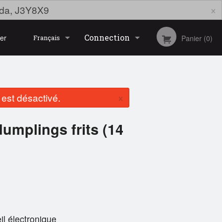
×
ada, J3Y8X9
Connection
er
Panier (0)
Français
Inscription
Français
×
st désactivé.
English
umplings frits (14
il électronique