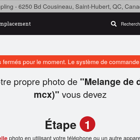
ing - 6250 Bd Cousineau, Saint-Hubert, QC, Can
mplacement
Recherch
fermés pour le moment. Le système de commande e
otre propre photo de
"Melange de d
vous devez
mcx)"
Étape
1
lle
photo en utilisant votre téléphone ou un autre appare