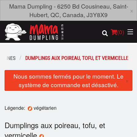
Mama Dumpling - 6250 Bd Cousineau, Saint-
×
Hubert, QC, Canada, J3Y8X9
(
0
)
IENNES
DUMPLINGS AUX POIREAU, TOFU, ET VERMICELLE
Commander en ligne
Nous sommes fermés pour le moment. Le
×
système de commande est désactivé.
Emplacement
Français
Légende:
végétarien
Connection
Dumplings aux poireau, tofu, et
Inscription
vermicelle